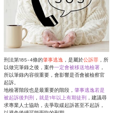
刑法第185-4條的
肇事逃逸
，是屬於
公訴罪
，所
以做完筆錄之後，案件
一定會被移送地檢署
，
所以筆錄內容很重要，會影響是否會被檢察官
起訴。
地檢署階段也是最重要的階段，
肇事逃逸若是
被起訴後判刑
，
就是1年以上有期徒刑
，建議尋
求專業人士協助，去爭取緩起訴甚至不起訴，
以避免後續可能面臨的刑期。