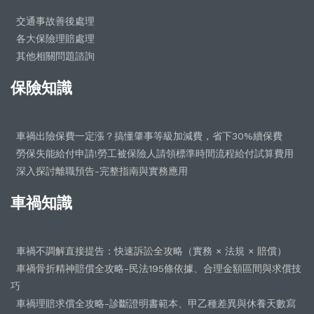
交通事故善後處理
各大保險理賠處理
其他相關問題諮詢
保險知識
車禍出險保費一定漲？搞懂肇事等級加減費，省下30%續保費
勞保失能給付申請!勞工被保險人請領標準時間流程給付試算費用
深入探討離職預告-完整指南與實務應用
車禍知識
車禍不調解直接提告：快速訴訟全攻略（實務 × 法規 × 賠償）
車禍骨折精神賠償全攻略-民法195條依據、合理金額區間與求償技
巧
車禍理賠求償全攻略-診斷證明書範本、甲乙種差異與休養天數寫