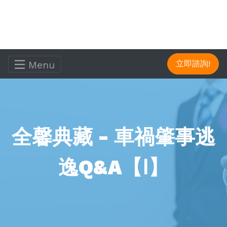
Menu
立即諮詢!
全馨典藏 - 車禍肇事逃
逸Q&A【Ⅰ】