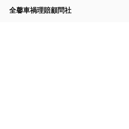
全馨車禍理賠顧問社