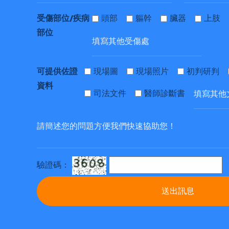
受傷部位/疾病
頭部
軀幹
臟器
上肢
部位
可提供佐證
現場圖
現場照片
初判研判
資料
司法文件
醫師診斷書
驗證碼：
送出訊息