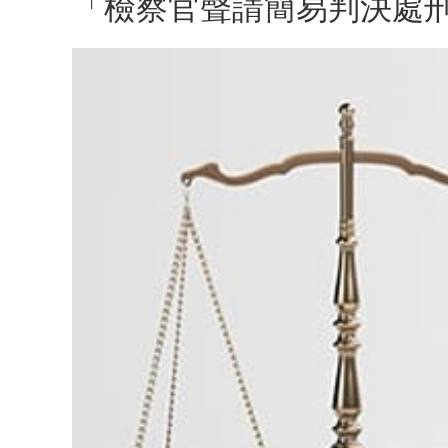
「檢察官聲請簡易判決處