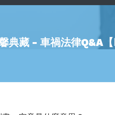
馨典藏 - 車禍法律Q&A【