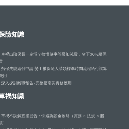
保險知識
車禍出險保費一定漲？搞懂肇事等級加減費，省下30%續保
費
勞保失能給付申請!勞工被保險人請領標準時間流程給付試算
費用
深入探討離職預告-完整指南與實務應用
車禍知識
車禍不調解直接提告：快速訴訟全攻略（實務 × 法規 × 賠
償）