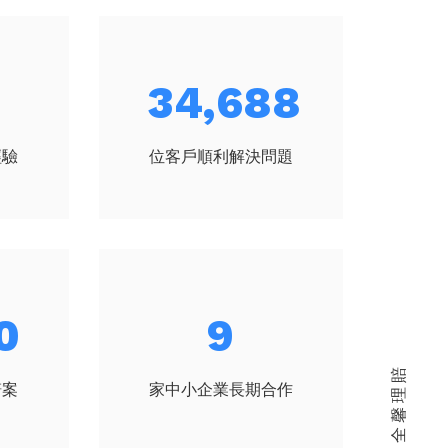
46,566
經驗
位客戶順利解決問題
3
12
關於 全馨理賠
賠案
家中小企業長期合作