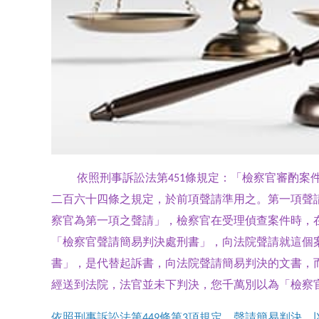
依照刑事訴訟法第
條規定：「檢察官審酌案
451
二百六十四條之規定，於前項聲請準用之。第一項聲
察官為第一項之聲請」，檢察官在受理偵查案件時，
「檢察官聲請簡易判決處刑書」，向法院聲請就這個
書」，是代替起訴書，向法院聲請簡易判決的文書，
經送到法院，法官並未下判決，您千萬別以為「檢察
依照刑事訴訟法第
條第
項規定，聲請簡易判決，
449
3