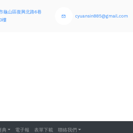
市龜山區復興北路6巷
cyuansin885@gmail.com
3樓
經典
電子報
表單下載
聯絡我們