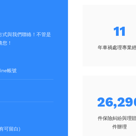
15
方式與我們聯絡！不管是
務您！
年車禍處理專業
35,29
件保險糾紛與理
件辦理