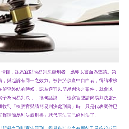
件情節，認為宜以簡易判決處刑者，應即以書面為聲請。第
請，與起訴有同一之效力。被告於偵查中自白者，得請求檢
在偵查終結的時候，認為適宜以簡易判決之案件，就會以
案子為簡易判決，，換句話說，「檢察官聲請簡易判決處刑
而收到「檢察官聲請簡易判決處刑書」時，只是代表案件已
官聲請簡易判決處刑書」就代表法官已經判決了。
以所科之刑以宣告緩刑、得易科罰金之有期徒刑及拘役或罰