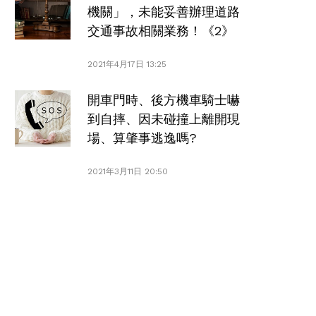
機關」，未能妥善辦理道路
交通事故相關業務！《2》
2021年4月17日 13:25
開車門時、後方機車騎士嚇
到自摔、因未碰撞上離開現
場、算肇事逃逸嗎?
2021年3月11日 20:50