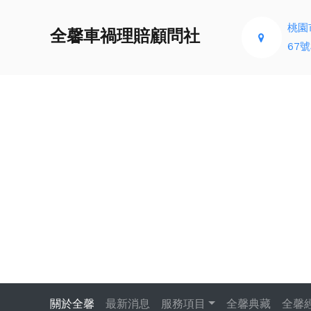
桃園
全馨車禍理賠顧問社
67號
關於全馨
最新消息
服務項目
全馨典藏
全馨