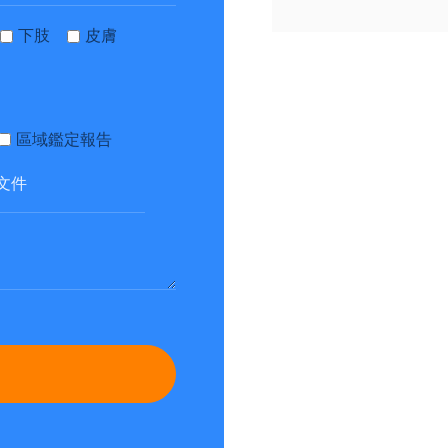
下肢
皮膚
區域鑑定報告