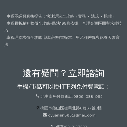
車禍不調解直接提告：快速訴訟全攻略（實務 × 法規 × 賠償）
車禍骨折精神賠償全攻略-民法195條依據、合理金額區間與求償技
巧
車禍理賠求償全攻略-診斷證明書範本、甲乙種差異與休養天數寫
法
還有疑問？立即諮詢
手機/市話可以播打下列免付費電話：
北中南免付費電話:0809-088-995
桃園市龜山區復興北路6巷67號3樓
cyuansin885@gmail.com
傳真:03-3187239