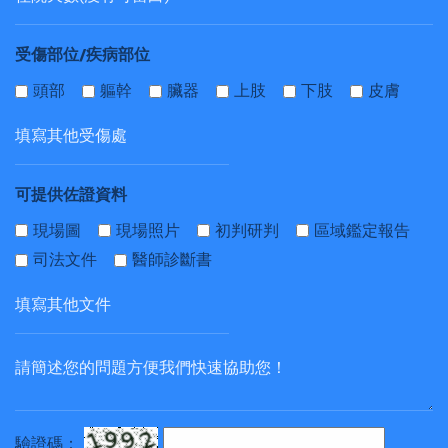
受傷部位/疾病部位
頭部
軀幹
臟器
上肢
下肢
皮膚
可提供佐證資料
現場圖
現場照片
初判研判
區域鑑定報告
司法文件
醫師診斷書
驗證碼：