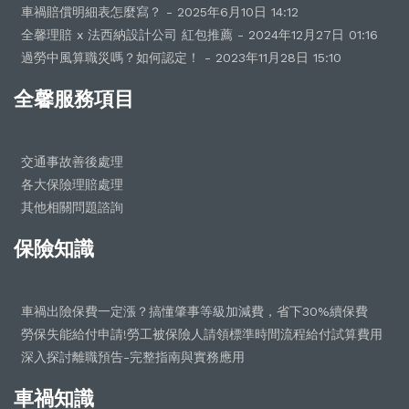
車禍賠償明細表怎麼寫？ - 2025年6月10日 14:12
全馨理賠 x 法西納設計公司 紅包推薦 - 2024年12月27日 01:16
過勞中風算職災嗎？如何認定！ - 2023年11月28日 15:10
全馨服務項目
交通事故善後處理
各大保險理賠處理
其他相關問題諮詢
保險知識
車禍出險保費一定漲？搞懂肇事等級加減費，省下30%續保費
勞保失能給付申請!勞工被保險人請領標準時間流程給付試算費用
深入探討離職預告-完整指南與實務應用
車禍知識