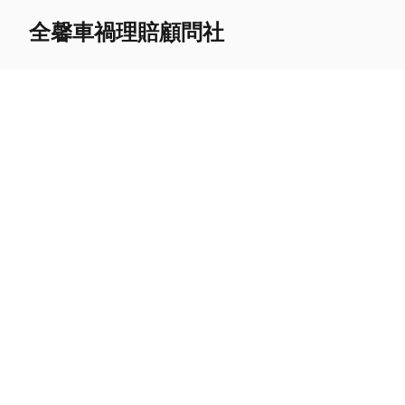
全馨車禍理賠顧問社