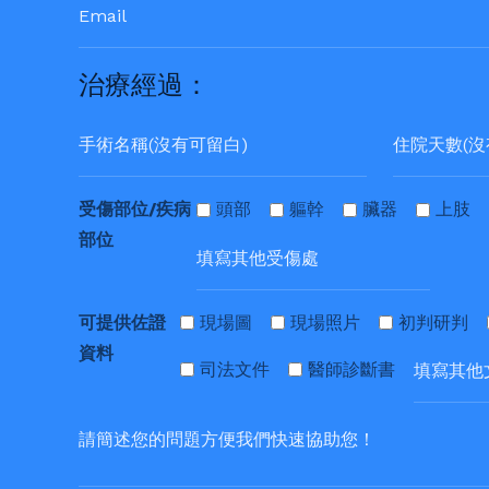
治療經過：
受傷部位/疾病
頭部
軀幹
臟器
上肢
部位
可提供佐證
現場圖
現場照片
初判研判
資料
司法文件
醫師診斷書