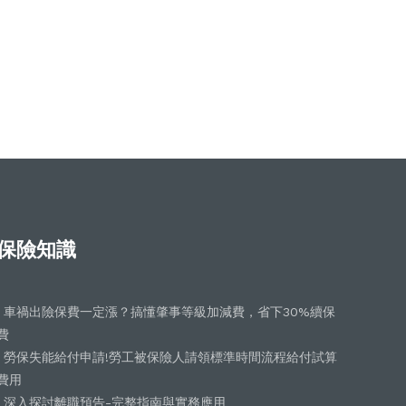
保險知識
車禍出險保費一定漲？搞懂肇事等級加減費，省下30%續保
費
勞保失能給付申請!勞工被保險人請領標準時間流程給付試算
費用
深入探討離職預告-完整指南與實務應用