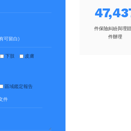
52,87
件保險糾紛與理
件辦理
下肢
皮膚
區域鑑定報告