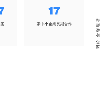
5
19
關於 全馨理賠
賠案
家中小企業長期合作