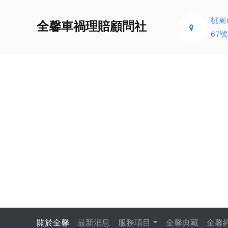
桃園
全馨車禍理賠顧問社
67號
關於全馨
最新消息
服務項目
全馨典藏
全馨