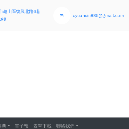
市龜山區復興北路6巷
cyuansin885@gmail.com
3樓
經典
電子報
表單下載
聯絡我們