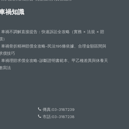
車禍知識
車禍不調解直接提告：快速訴訟全攻略（實務 × 法規 × 賠
償）
車禍骨折精神賠償全攻略-民法195條依據、合理金額區間與
求償技巧
車禍理賠求償全攻略-診斷證明書範本、甲乙種差異與休養天
數寫法
傳真:03-3187239
市話:03-3187238