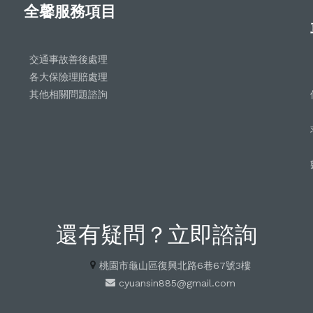
全馨服務項目
交通事故善後處理
各大保險理賠處理
其他相關問題諮詢
還有疑問？立即諮詢
桃園市龜山區復興北路6巷67號3樓
cyuansin885@gmail.com