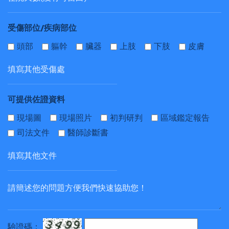
受傷部位/疾病部位
頭部
軀幹
臟器
上肢
下肢
皮膚
可提供佐證資料
現場圖
現場照片
初判研判
區域鑑定報告
司法文件
醫師診斷書
驗證碼：