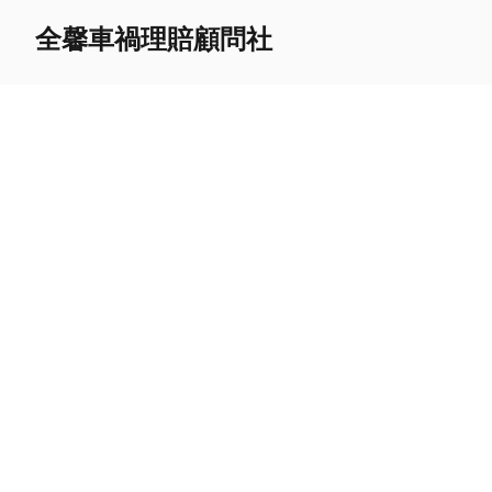
全馨車禍理賠顧問社