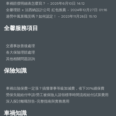
車禍賠償明細表怎麼寫？ - 2025年6月10日 14:12
全馨理賠 x 法西納設計公司 紅包推薦 - 2024年12月27日 01:16
過勞中風算職災嗎？如何認定！ - 2023年11月28日 15:10
全馨服務項目
交通事故善後處理
各大保險理賠處理
其他相關問題諮詢
保險知識
車禍出險保費一定漲？搞懂肇事等級加減費，省下30%續保費
勞保失能給付申請!勞工被保險人請領標準時間流程給付試算費用
深入探討離職預告-完整指南與實務應用
車禍知識