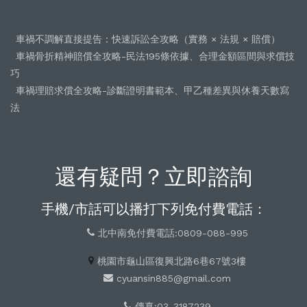
車禍不調解直接提告：快速訴訟全攻略（實務 × 法規 × 賠償）
車禍骨折精神賠償全攻略-民法195條依據、合理金額區間與求償技
巧
車禍理賠求償全攻略-診斷證明書範本、甲乙種差異與休養天數寫
法
還有疑問？立即諮詢
手機/市話可以播打下列免付費電話：
北中南免付費電話:0809-088-995
桃園市龜山區復興北路6巷67號3樓
cyuansin885@gmail.com
傳真:03-3187239