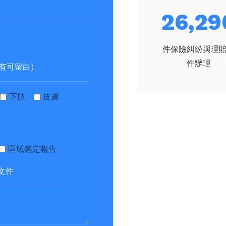
31,84
件保險糾紛與理
件辦理
下肢
皮膚
區域鑑定報告