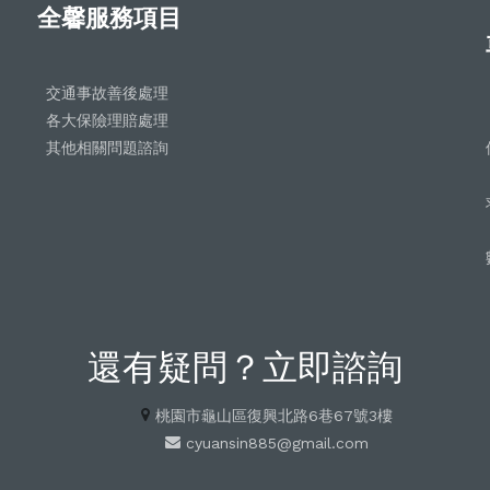
全馨服務項目
交通事故善後處理
各大保險理賠處理
其他相關問題諮詢
還有疑問？立即諮詢
桃園市龜山區復興北路6巷67號3樓
cyuansin885@gmail.com