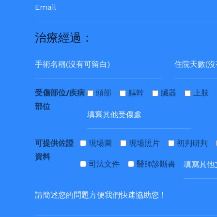
治療經過：
受傷部位/疾病
頭部
軀幹
臟器
上肢
部位
可提供佐證
現場圖
現場照片
初判研判
資料
司法文件
醫師診斷書