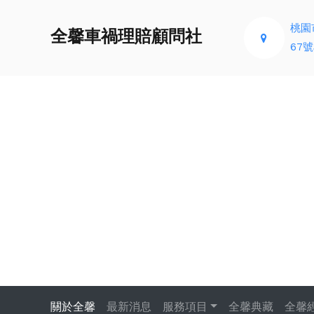
桃園
全馨車禍理賠顧問社
67號
關於全馨
最新消息
服務項目
全馨典藏
全馨