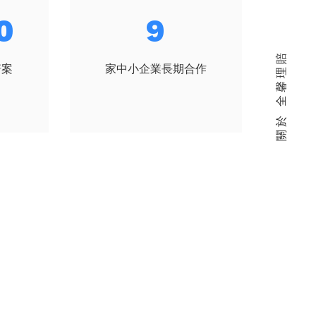
7
11
關於 全馨理賠
賠案
家中小企業長期合作