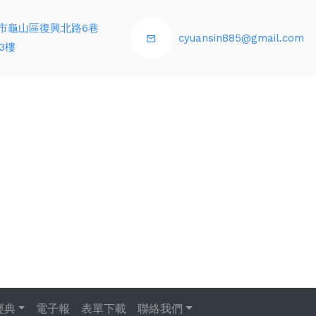
市龜山區復興北路6巷
cyuansin885@gmail.com
3樓
經典
電子報
表單下載
聯絡我們