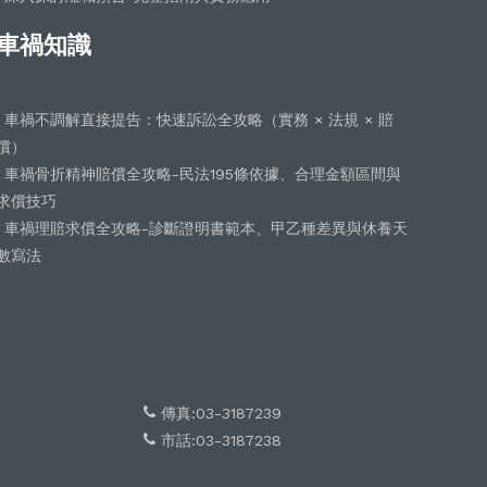
車禍知識
車禍不調解直接提告：快速訴訟全攻略（實務 × 法規 × 賠
償）
車禍骨折精神賠償全攻略-民法195條依據、合理金額區間與
求償技巧
車禍理賠求償全攻略-診斷證明書範本、甲乙種差異與休養天
數寫法
傳真:03-3187239
市話:03-3187238