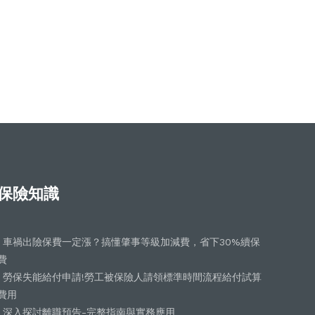
保險知識
車禍出險保費一定漲？搞懂肇事等級加減費，省下30%續保
費
勞保失能給付申請!勞工被保險人請領標準時間流程給付試算
費用
深入探討離職預告-完整指南與實務應用