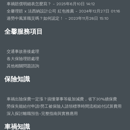
車禍賠償明細表怎麼寫？ - 2025年6月10日 14:12
全馨理賠 x 法西納設計公司 紅包推薦 - 2024年12月27日 01:16
過勞中風算職災嗎？如何認定！ - 2023年11月28日 15:10
全馨服務項目
交通事故善後處理
各大保險理賠處理
其他相關問題諮詢
保險知識
車禍出險保費一定漲？搞懂肇事等級加減費，省下30%續保費
勞保失能給付申請!勞工被保險人請領標準時間流程給付試算費用
深入探討離職預告-完整指南與實務應用
車禍知識