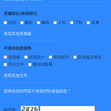
受傷部位/疾病部位
頭部
軀幹
臟器
上肢
下肢
皮膚
可提供佐證資料
現場圖
現場照片
初判研判
區域鑑定報告
司法文件
醫師診斷書
驗證碼：