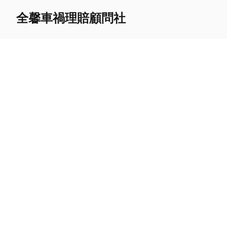
全馨車禍理賠顧問社