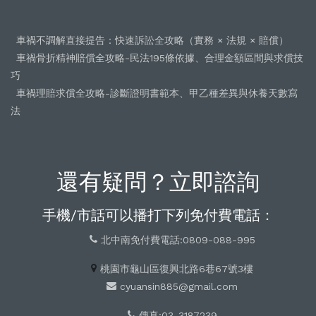
車禍不調解直接提告：快速訴訟全攻略（實務 × 法規 × 賠償）
車禍骨折精神賠償全攻略-民法195條依據、合理金額區間與求償技
巧
車禍理賠求償全攻略-診斷證明書範本、甲乙種差異與休養天數寫
法
還有疑問？立即諮詢
手機/市話可以播打下列免付費電話：
北中南免付費電話:0809-088-995
桃園市龜山區復興北路6巷67號3樓
cyuansin885@gmail.com
傳真:03-3187239