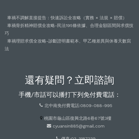
車禍不調解直接提告：快速訴訟全攻略（實務 × 法規 × 賠償）
車禍骨折精神賠償全攻略-民法195條依據、合理金額區間與求償技
巧
車禍理賠求償全攻略-診斷證明書範本、甲乙種差異與休養天數寫
法
還有疑問？立即諮詢
手機/市話可以播打下列免付費電話：
北中南免付費電話:0809-088-995
桃園市龜山區復興北路6巷67號3樓
cyuansin885@gmail.com
傳真:03-3187239