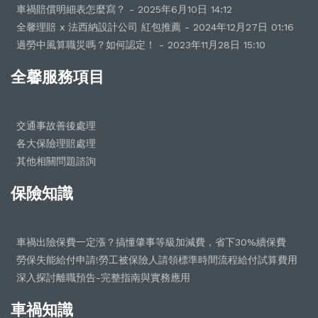
車禍賠償明細表怎麼寫？ - 2025年6月10日 14:12
全馨理賠 x 法西納設計公司 紅包推薦 - 2024年12月27日 01:16
過勞中風算職災嗎？如何認定！ - 2023年11月28日 15:10
全馨服務項目
交通事故善後處理
各大保險理賠處理
其他相關問題諮詢
保險知識
車禍出險保費一定漲？搞懂肇事等級加減費，省下30%續保費
勞保失能給付申請!勞工被保險人請領標準時間流程給付試算費用
深入探討離職預告-完整指南與實務應用
車禍知識