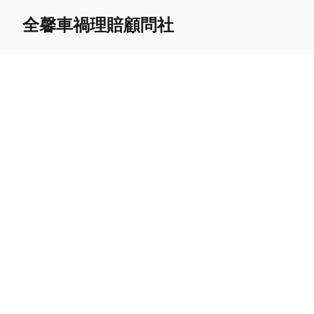
全馨車禍理賠顧問社