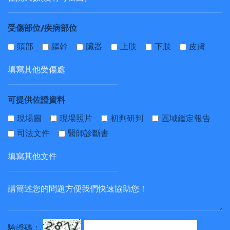
受傷部位/疾病部位
頭部
軀幹
臟器
上肢
下肢
皮膚
可提供佐證資料
現場圖
現場照片
初判研判
區域鑑定報告
司法文件
醫師診斷書
驗證碼：