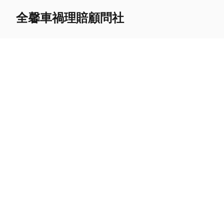
全馨車禍理賠顧問社