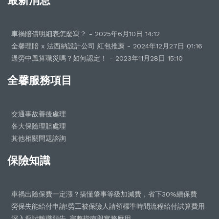
最新消息
車禍賠償明細表怎麼寫？ - 2025年6月10日 14:12
全馨理賠 x 法西納設計公司 紅包推薦 - 2024年12月27日 01:16
過勞中風算職災嗎？如何認定！ - 2023年11月28日 15:10
全馨服務項目
交通事故善後處理
各大保險理賠處理
其他相關問題諮詢
保險知識
車禍出險保費一定漲？搞懂肇事等級加減費，省下30%續保費
勞保失能給付申請!勞工被保險人請領標準時間流程給付試算費用
深入探討離職預告-完整指南與實務應用