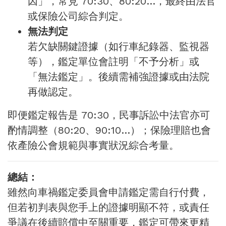
因」，常見 70:30、80:20…，最終由法官
或保險公司綜合判定。
無法判定
若欠缺關鍵證據（如行車紀錄器、監視器
等），鑑定單位會註明「不予分析」或
「無法鑑定」。後續需補強證據或由法院
再做認定。
即便鑑定報告是 70:30，民事訴訟中法官亦可
酌情調整（80:20、90:10…）；保險理賠也會
依產險公會規範與事實狀況綜合考量。
總結：
雖然向車禍鑑定委員會申請鑑定需自行付費，
但若初判表與您手上的證據明顯不符，或責任
爭議在後續賠償中至關重要，鑑定可帶來更精