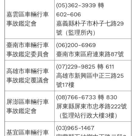
(05)362-3939 轉
嘉雲區車輛行車
602~606
事故鑑定會
嘉義縣朴子市朴子七路29
號（監理所內）
臺南市車輛行車
(06)200-6969
事故鑑定委員會
臺南市東區府連東路87號
(07)229-9825 轉 611
高雄市車輛行車
高雄市新興區中正三路25
事故鑑定覆議會
號17樓
(08)766-6733 轉 830
屏澎區車輛行車
屏東縣屏東市忠孝路222號
事故鑑定會
（監理站行政大樓3樓）
(03)965-1467
基宜區車輛行車