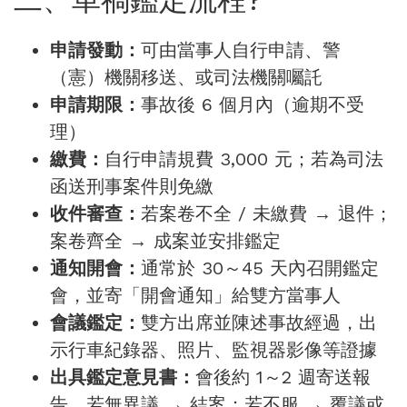
申請發動：
可由當事人自行申請、警
（憲）機關移送、或司法機關囑託
申請期限：
事故後 6 個月內（逾期不受
理）
繳費：
自行申請規費 3,000 元；若為司法
函送刑事案件則免繳
收件審查：
若案卷不全 / 未繳費 → 退件；
案卷齊全 → 成案並安排鑑定
通知開會：
通常於 30～45 天內召開鑑定
會，並寄「開會通知」給雙方當事人
會議鑑定：
雙方出席並陳述事故經過，出
示行車紀錄器、照片、監視器影像等證據
出具鑑定意見書：
會後約 1～2 週寄送報
告，若無異議 → 結案；若不服 → 覆議或