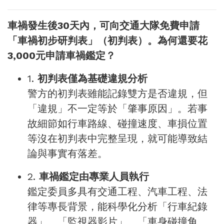
車禍發生後30天內，可向交通大隊免費申請
「車禍初步研判表」（初判表）。為何還要花
3,000元申請車禍鑑定？
1.
初判表僅為基礎違規分析
警方的初判表雖能記錄雙方是否違規，但
「違規」不一定等於「肇事原因」。若事
故細節如行車路線、碰撞速度、車損位置
等沒在初判表中完整呈現，就可能導致結
論與事實有落差。
2.
車禍鑑定由專業人員執行
鑑定委員多具有交通工程、汽車工程、法
律等專長背景，能科學化分析「行車紀錄
器」、「監視器影片」、「車身碰撞角