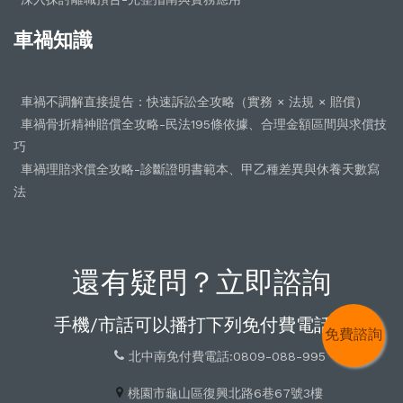
車禍知識
車禍不調解直接提告：快速訴訟全攻略（實務 × 法規 × 賠償）
車禍骨折精神賠償全攻略-民法195條依據、合理金額區間與求償技
巧
車禍理賠求償全攻略-診斷證明書範本、甲乙種差異與休養天數寫
法
還有疑問？立即諮詢
手機/市話可以播打下列免付費電話：
免費諮詢
北中南免付費電話:0809-088-995
桃園市龜山區復興北路6巷67號3樓