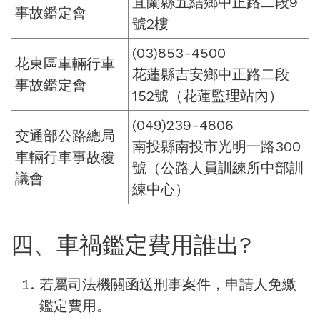
宜蘭縣五結鄉中正路二段9
事故鑑定會
號2樓
(03)853-4500
花東區車輛行車
花蓮縣吉安鄉中正路二段
事故鑑定會
152號（花蓮監理站內）
(049)239-4806
交通部公路總局
南投縣南投市光明一路300
車輛行車事故覆
號（公路人員訓練所中部訓
議會
練中心）
四、車禍鑑定費用誰出?
若屬司法機關函送刑事案件，申請人免繳
鑑定費用。