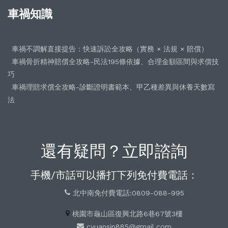
車禍知識
車禍不調解直接提告：快速訴訟全攻略（實務 × 法規 × 賠償）
車禍骨折精神賠償全攻略-民法195條依據、合理金額區間與求償技
巧
車禍理賠求償全攻略-診斷證明書範本、甲乙種差異與休養天數寫
法
還有疑問？立即諮詢
手機/市話可以播打下列免付費電話：
北中南免付費電話:0809-088-995
桃園市龜山區復興北路6巷67號3樓
cyuansin885@gmail.com