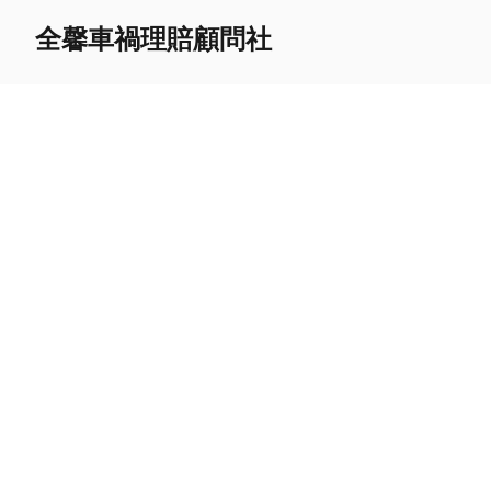
全馨車禍理賠顧問社