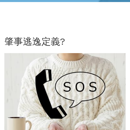
肇事逃逸定義?