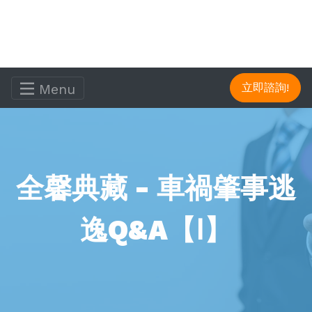
Menu
立即諮詢!
全馨典藏 - 車禍肇事逃
逸Q&A【Ⅰ】