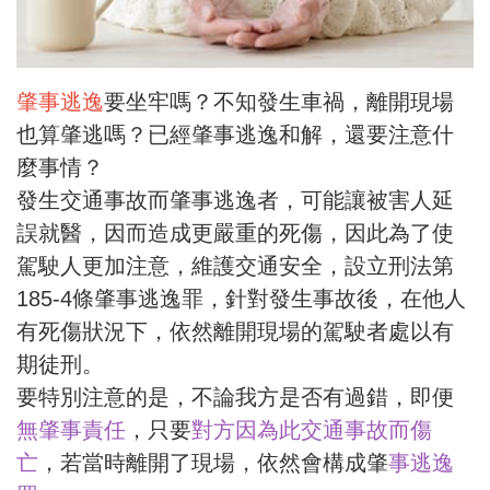
肇事逃逸
要坐牢嗎？不知發生車禍，離開現場
也算肇逃嗎？已經肇事逃逸和解，還要注意什
麼事情？
發生交通事故而肇事逃逸者，可能讓被害人延
誤就醫，因而造成更嚴重的死傷，因此為了使
駕駛人更加注意，維護交通安全，設立刑法第
185-4條肇事逃逸罪，針對發生事故後，在他人
有死傷狀況下，依然離開現場的駕駛者處以有
期徒刑。
要特別注意的是，不論我方是否有過錯，即便
無肇事責任
，只要
對方因為此交通事故而傷
亡
，若當時離開了現場，依然會構成肇
事逃逸