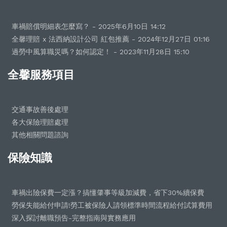
車禍賠償明細表怎麼寫？ - 2025年6月10日 14:12
全馨理賠 x 法西納設計公司 紅包推薦 - 2024年12月27日 01:16
過勞中風算職災嗎？如何認定！ - 2023年11月28日 15:10
全馨服務項目
交通事故善後處理
各大保險理賠處理
其他相關問題諮詢
保險知識
車禍出險保費一定漲？搞懂肇事等級加減費，省下30%續保費
勞保失能給付申請!勞工被保險人請領標準時間流程給付試算費用
深入探討離職預告-完整指南與實務應用