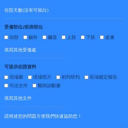
受傷部位/疾病部位
頭部
軀幹
臟器
上肢
下肢
皮膚
可提供佐證資料
現場圖
現場照片
初判研判
區域鑑定報告
司法文件
醫師診斷書