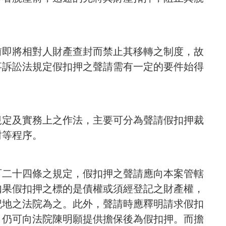
前即將相對人財產查封而禁止其移轉之制度，故
事訴訟法規定假扣押之聲請需有一定的要件始得
規定及實務上之作法，主要可分為聲請假扣押裁
封等程序。
百二十四條之規定，假扣押之聲請應向本案管轄
如果假扣押之標的是債權或須經登記之財產權，
記地之法院為之。此外，聲請時應釋明請求假扣
，仍可向法院陳明願提供擔保後為假扣押。而擔