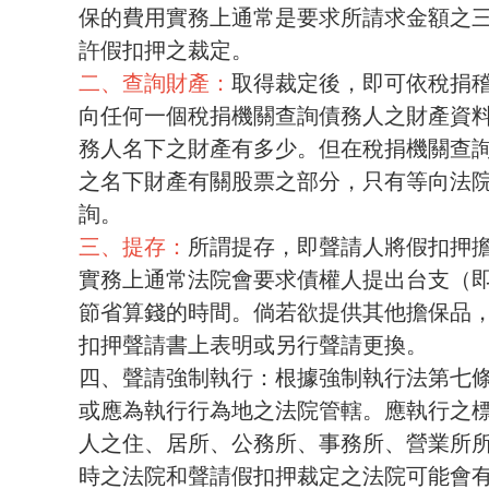
保的費用實務上通常是要求所請求金額之
許假扣押之裁定。
二、查詢財產：
取得裁定後，即可依稅捐
向任何一個稅捐機關查詢債務人之財產資
務人名下之財產有多少。但在稅捐機關查
之名下財產有關股票之部分，只有等向法
詢。
三、提存：
所謂提存，即聲請人將假扣押
實務上通常法院會要求債權人提出台支（
節省算錢的時間。倘若欲提供其他擔保品
扣押聲請書上表明或另行聲請更換。
四、聲請強制執行：根據強制執行法第七
或應為執行行為地之法院管轄。應執行之
人之住、居所、公務所、事務所、營業所
時之法院和聲請假扣押裁定之法院可能會