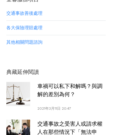
交通事故善後處理
各大保險理賠處理
其他相關問題諮詢
典藏延伸閱讀
車禍可以私下和解嗎？與調
解的差別為何？
2021年3月11日 20:47
交通事故之受害人或請求權
人在那些情況下「無法申