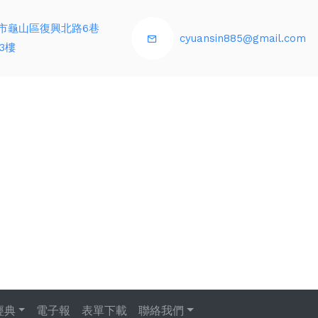
市龜山區復興北路6巷
cyuansin885@gmail.com
3樓
經典
電子報
表單下載
聯絡我們