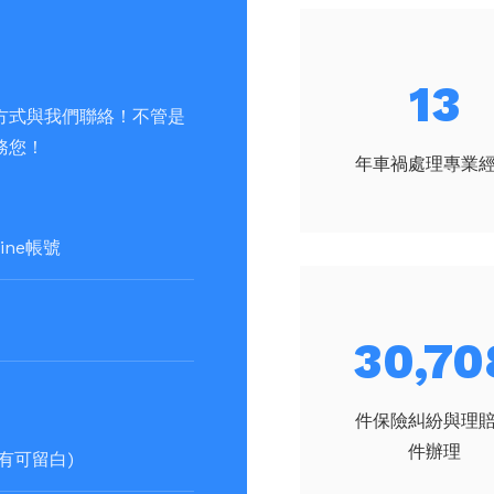
17
方式與我們聯絡！不管是
務您！
年車禍處理專業
40,85
件保險糾紛與理
件辦理