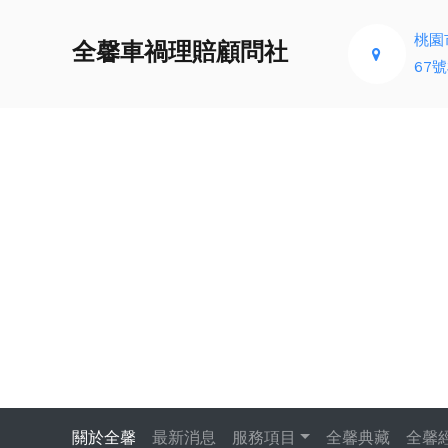
桃園
全馨車禍理賠顧問社
67號
關於全馨
最新消息
服務項目
全馨典藏
全馨