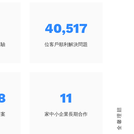
53,910
經驗
位客戶順利解決問題
9
14
關於 全馨理賠
賠案
家中小企業長期合作