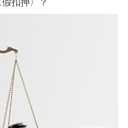
〈假扣押〉？