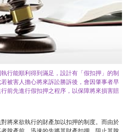
制執行能順利得到滿足，設計有「假扣押」的制
此若被害人擔心將來訴訟勝訴後，會因肇事者早
進行前先進行假扣押之程序，以保障將來損害賠
先對將來欲執行的財產加以扣押的制度。而由於
事者脫產前，迅速的先將其財產扣押，阻止其脫