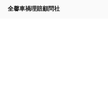
全馨車禍理賠顧問社