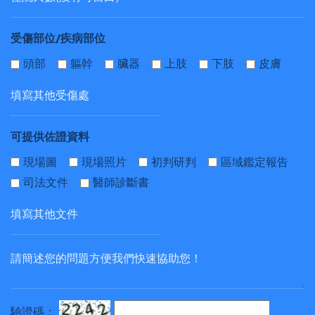
受傷部位/疾病部位
頭部
軀幹
臟器
上肢
下肢
皮膚
可提供佐證資料
現場圖
現場照片
初判研判
區域鑑定報告
司法文件
醫師診斷書
驗證碼：