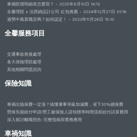
車禍賠償明細表怎麼寫？ - 2025年6月10日 14:12
全馨理賠 x 法西納設計公司 紅包推薦 - 2024年12月27日 01:16
過勞中風算職災嗎？如何認定！ - 2023年11月28日 15:10
全馨服務項目
交通事故善後處理
各大保險理賠處理
其他相關問題諮詢
保險知識
車禍出險保費一定漲？搞懂肇事等級加減費，省下30%續保費
勞保失能給付申請!勞工被保險人請領標準時間流程給付試算費用
深入探討離職預告-完整指南與實務應用
車禍知識