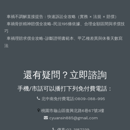
車禍不調解直接提告：快速訴訟全攻略（實務 × 法規 × 賠償）
車禍骨折精神賠償全攻略-民法195條依據、合理金額區間與求償技
巧
車禍理賠求償全攻略-診斷證明書範本、甲乙種差異與休養天數寫
法
還有疑問？立即諮詢
手機/市話可以播打下列免付費電話：
北中南免付費電話:0809-088-995
桃園市龜山區復興北路6巷67號3樓
cyuansin885@gmail.com
傳真:03-3187239