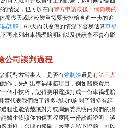
約14天就可完成責任上的歸屬，這時候受傷回
害的情況，也可以在向
警方申請最後一個簡易的
休養幾天或比較嚴重需要安排檢查進一步的追
車禍調解
，60天內以擦傷的情況下容易估算
車禍
況下再來列出車禍理賠明細以及後續會不會有影
險公司談判過程
先詢問對方當事人，是否有
強制險
還是有
第三人
的動作，先列出車禍理賠項目，例如醫療費用、
家一個小技巧，記得要用電腦打成一份車禍理賠
其實代表我們做了很多功課也詢問了很多有經
解過程也能清楚讓對方或調解委員明白我們的損
診請醫生依照你的傷害程度開一份診斷證明，談
的嚴重性，合理的範圍，因雙方私下協商，可以