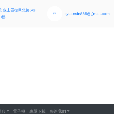
市龜山區復興北路6巷
cyuansin885@gmail.com
3樓
經典
電子報
表單下載
聯絡我們