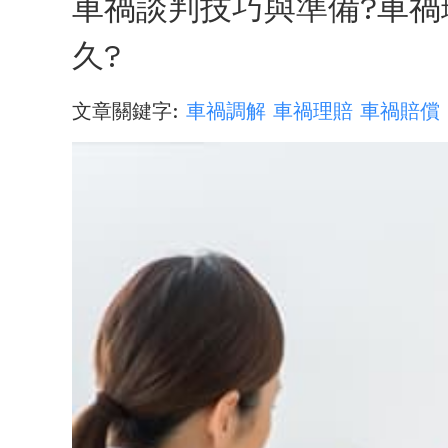
車禍談判技巧與準備?車
久?
文章關鍵字:
車禍調解
車禍理賠
車禍賠償