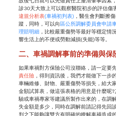
故後七日就可以先做責任上釐清肇事因素，
診30天大致上可以觀察醫院初步的評估傷
違規分析表
(車禍初判表)
，醫生會判斷擦傷
蹤，同時，可以向
區公所調解委員會申請
理賠明細
，比較嚴重傷勢等最好等穩定情
響生活上的不便或勞動減損(失能)等等。
二、車禍調解事前的準備與保
如果車禍對方保險公司沒聯絡，請一定要
責任險
，得到資訊後，我們才能做下一步
車輛維修、財物、嚴重傷勢等損失，給大
金額試算表，做這張表格的用意是什麼呢?
驗或車禍專家等建議所製作出來的，在調
失金額是多少，同時在調解前請記得先回
判之下能夠讓雙方有明確的瞭解車禍造成