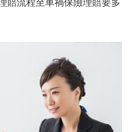
禍理賠流程至車禍保險理賠要多