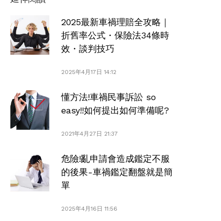
2025最新車禍理賠全攻略｜
折舊率公式・保險法34條時
效・談判技巧
2025年4月17日 14:12
懂方法!車禍民事訴訟 so
easy!!如何提出如何準備呢?
2021年4月27日 21:37
危險!亂申請會造成鑑定不服
的後果-車禍鑑定翻盤就是簡
單
2025年4月16日 11:56