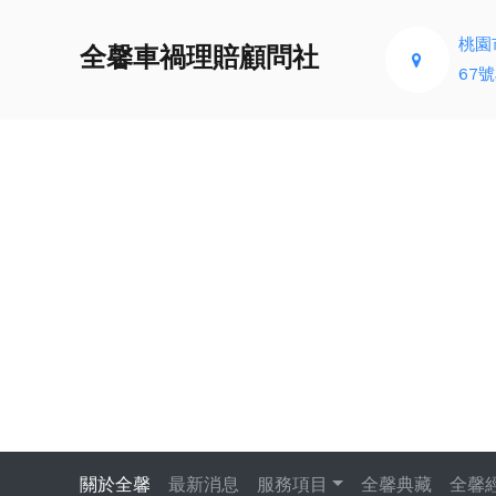
桃園
全馨車禍理賠顧問社
67號
關於全馨
最新消息
服務項目
全馨典藏
全馨