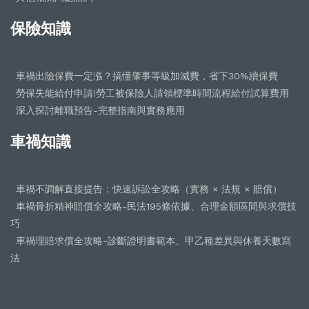
保險知識
車禍出險保費一定漲？搞懂肇事等級加減費，省下30%續保費
勞保失能給付申請!勞工被保險人請領標準時間流程給付試算費用
深入探討離職預告-完整指南與實務應用
車禍知識
車禍不調解直接提告：快速訴訟全攻略（實務 × 法規 × 賠償）
車禍骨折精神賠償全攻略-民法195條依據、合理金額區間與求償技
巧
車禍理賠求償全攻略-診斷證明書範本、甲乙種差異與休養天數寫
法