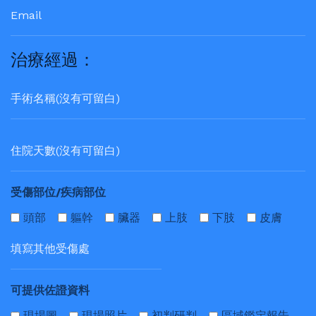
治療經過：
受傷部位/疾病部位
頭部
軀幹
臟器
上肢
下肢
皮膚
可提供佐證資料
現場圖
現場照片
初判研判
區域鑑定報告