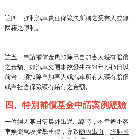
註四：強制汽車責任保險法所稱之受害人並無
國籍之限制。
註五：申請補償金應扣除已自加害人獲有賠償
之金額。如汽車交通事故發生在
年
月
日以
94
2
6
前者，須扣除自加害人或汽車所有人獲有賠償
或自社會保險獲有給付之金額。
四、特別補償基金申請案例經驗
一位婦人某日清晨外出過馬路時，不幸遭小客
車無照駕駛撞擊重傷，導致
顱內出血
、
脛腓骨