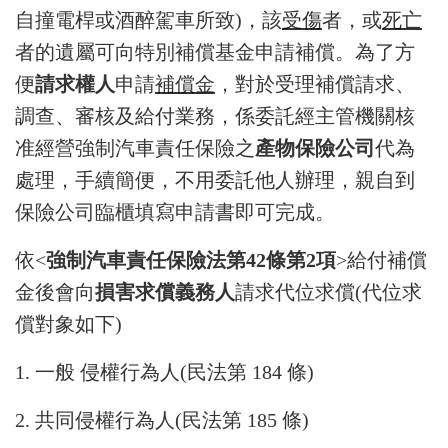
自撞電桿或酒醉駕車所致)，該
受傷
者，或
死亡
者的遺屬可向特別補償基金申請補償。為了方
便
請求權人
申請
補償金
，對於受理補償請求、
調查、審核及給付業務，係委託經主管機關核
准經營強制汽車責任保險之
產物保險公司
代為
處理，手續簡便，不用委託他人辦理，親自到
保險公司臨櫃填寫申請書即可完成。
依<
強制汽車責任保險法第42條第2項
>給付補償
金後會向
損害求償義務人
請求代位求償(代位求
償對象如下)
1.
一般 侵權行為人(民法第 184 條)
2.
共同侵權行為人(民法第 185 條)