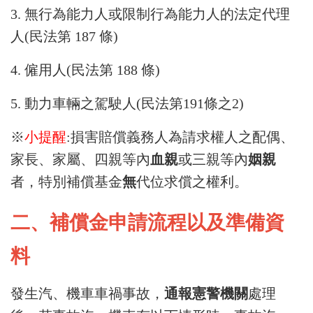
3.
無行為能力人或限制行為能力人的法定代理
人(民法第 187 條)
4.
僱用人(民法第 188 條)
5.
動力車輛之駕駛人(民法第191條之2)
※
小提醒
:損害賠償義務人為請求權人之配偶、
家長、家屬、四親等內
血親
或三親等內
姻親
者，特別補償基金
無
代位求償之權利。
二、補償金申請流程以及準備資
料
發生汽、機車車禍事故，
通報憲警機關
處理