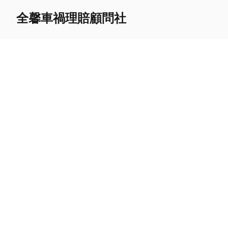
全馨車禍理賠顧問社