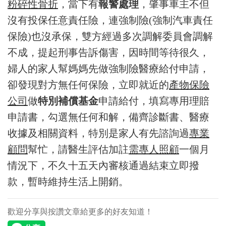
粉碎性骨折
，當下有
報警處理
，肇事車主不但
沒有投保任意責任險，連強制險(強制汽車責任
保險)也沒承保，雙方經過多次調解委員會調解
不成，提起刑事告訴傷害，因時間等待很久，
婦人的家人幫媽媽先做強制險醫療給付申請，
卻發現對方無任何保險，立即就近的
產物保險
公司
做
特別補償基金
申請給付，填寫專用理賠
申請書，勾選無任何和解，備齊診斷書、醫療
收據及相關資料，特別是家人有先諮詢過
專業
顧問
幫忙，請醫生評估加註
需專人照顧
一個月
情況下，不久十五天內審核通過結束立即撥
款，暫時維持生活上開銷。
歡迎分享與按讚文章給更多的好友知道！